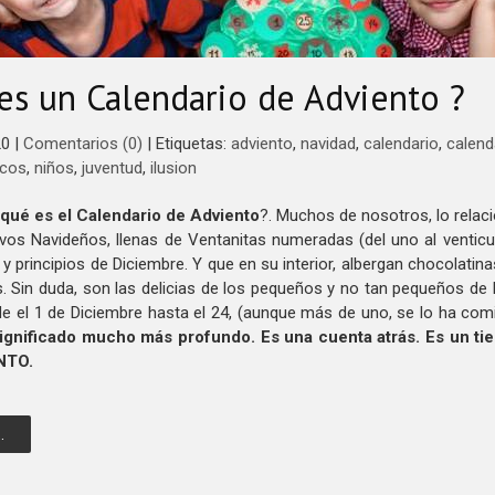
es un Calendario de Adviento ?
20
|
Comentarios (0)
|
Etiquetas:
adviento
,
navidad
,
calendario
,
calend
icos
,
niños
,
juventud
,
ilusion
 qué es el Calendario de Adviento
?. Muchos de nosotros, lo rela
vos Navideños, llenas de Ventanitas numeradas (del uno al venticu
y principios de Diciembre. Y que en su interior, albergan chocolati
 Sin duda, son las delicias de los pequeños y no tan pequeños de 
sde el 1 de Diciembre hasta el 24, (aunque más de uno, se lo ha co
significado mucho más profundo. Es una cuenta atrás. Es un 
NTO.
.