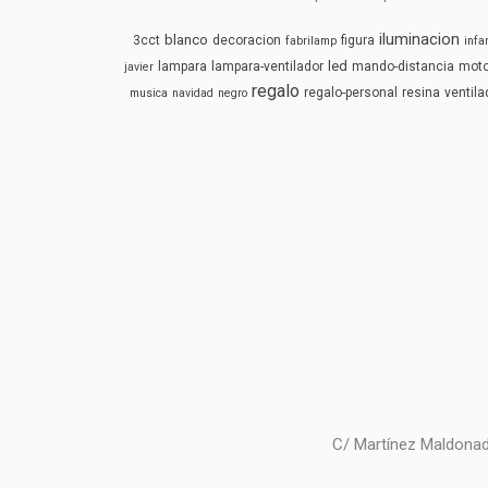
iluminacion
blanco
3cct
decoracion
figura
fabrilamp
infan
led
lampara
lampara-ventilador
mando-distancia
mot
javier
regalo
regalo-personal
resina
ventila
musica
navidad
negro
C/ Martínez Maldonad