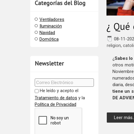
Categorías del Blog
Ventiladores
¿ Qué 
Iluminación
Navidad
08-11-20
Domótica
religion
,
catol
¿
Sabes lo
Newsletter
otros moti
Noviembre 
numerados.
diaria, de
He leído y acepto el
tiene un 
DE ADVIE
Tratamiento de datos
y la
Política de Privacidad
Leer más..