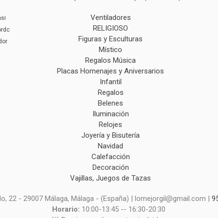
Ventiladores
til
RELIGIOSO
ordc
Figuras y Esculturas
dor
Místico
Regalos Música
Placas Homenajes y Aniversarios
Infantil
Regalos
Belenes
Iluminación
Relojes
Joyería y Bisutería
Navidad
Calefacción
Decoración
Vajillas, Juegos de Tazas
o, 22 - 29007 Málaga, Málaga - (España) | lomejorgil@gmail.com |
9
Horario:
10:00-13:45 -- 16:30-20:30