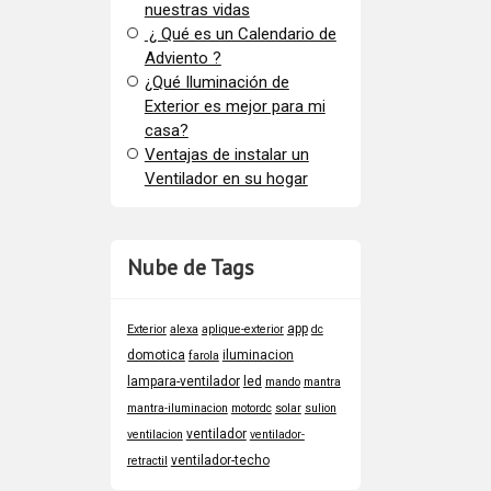
nuestras vidas
¿ Qué es un Calendario de
Adviento ?
¿Qué Iluminación de
Exterior es mejor para mi
casa?
Ventajas de instalar un
Ventilador en su hogar
Nube de Tags
app
Exterior
alexa
aplique-exterior
dc
domotica
iluminacion
farola
lampara-ventilador
led
mando
mantra
mantra-iluminacion
motordc
solar
sulion
ventilador
ventilacion
ventilador-
ventilador-techo
retractil