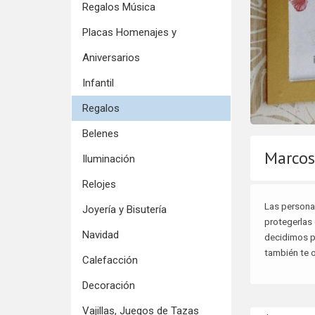
Regalos Música
Placas Homenajes y
Aniversarios
Infantil
Regalos
Belenes
Marcos
Iluminación
Relojes
Las persona
Joyería y Bisutería
protegerlas 
Navidad
decidimos po
también te o
Calefacción
Decoración
Vajillas, Juegos de Tazas