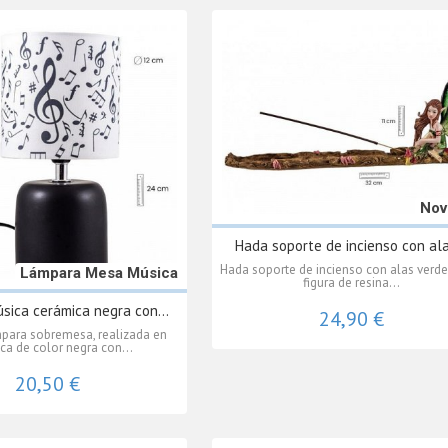
Nov
Hada soporte de incienso con ala
Hada soporte de incienso con alas verde
Lámpara Mesa Música
figura de resina...
sica cerámica negra con...
24,90 €
para sobremesa, realizada en
ca de color negra con...
20,50 €