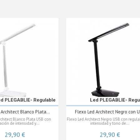
ed PLEGABLlE- Regulable
Led PLEGABLlE- Regu
Architect Blanco Plata...
Flexo Led Architect Negro con 
rchitect Blanco Plata USB con
Flexo Led Architect Negro USB con regula
ación de intensidad y...
intensidad y tono de...
29,90 €
29,90 €