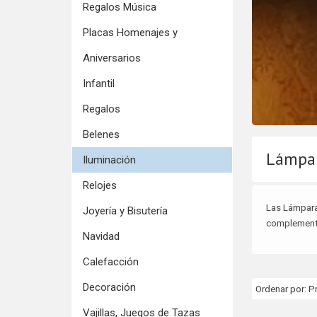
Regalos Música
Placas Homenajes y
Aniversarios
Infantil
Regalos
Belenes
Lámpar
Iluminación
Relojes
Las Lámpara
Joyería y Bisutería
complementa
Navidad
Calefacción
Decoración
Ordenar por:
P
Vajillas, Juegos de Tazas