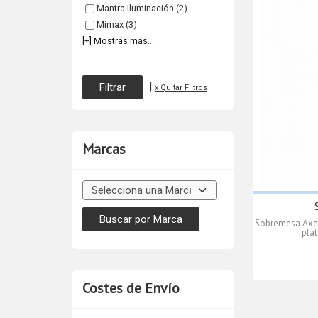
Mantra Iluminación (2)
Mimax (3)
[+] Mostrás más...
|
x Quitar Filtros
Marcas
Sobremesa Axel
plat
Costes de Envío