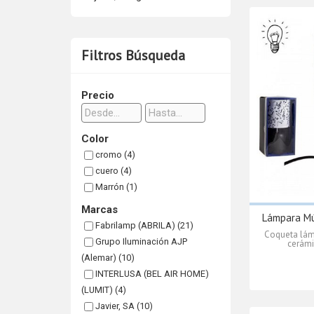
Filtros Búsqueda
Precio
Color
cromo (4)
cuero (4)
Marrón (1)
Marcas
Lámpara Mú
Fabrilamp (ABRILA) (21)
Coqueta lám
Grupo Iluminación AJP
cerámi
(Alemar) (10)
INTERLUSA (BEL AIR HOME)
(LUMIT) (4)
Javier, SA (10)