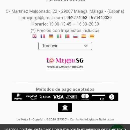
C/ Martínez Maldonado, 22 - 29007 Málaga, Málaga - (España)
| lomejorgil@gmail.com |
952274053
|
670449039
Horario:
10:00-13:45 -- 16:30-20:30
(*) Precios con Impuestos incluidos
Métodos de pago aceptados
Lo Mejor !
- Copyright © 2026 [37535] - Con la tecnología de Palbin.com
Usamos cookies de terceros para mejorar la experiencia de navegación,