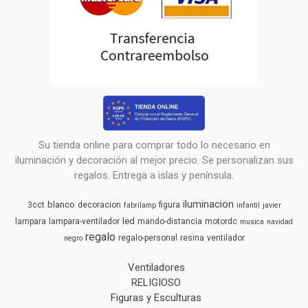
Su tienda online para comprar todo lo necesario en
iluminación y decoración al mejor precio. Se personalizan sus
regalos. Entrega a islas y península.
iluminacion
blanco
3cct
decoracion
figura
fabrilamp
infantil
javier
led
lampara
lampara-ventilador
mando-distancia
motordc
musica
navidad
regalo
regalo-personal
resina
ventilador
negro
Ventiladores
RELIGIOSO
Figuras y Esculturas