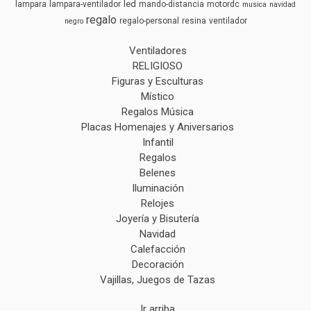
led
lampara
lampara-ventilador
mando-distancia
motordc
musica
navidad
regalo
regalo-personal
resina
ventilador
negro
Ventiladores
RELIGIOSO
Figuras y Esculturas
Místico
Regalos Música
Placas Homenajes y Aniversarios
Infantil
Regalos
Belenes
Iluminación
Relojes
Joyería y Bisutería
Navidad
Calefacción
Decoración
Vajillas, Juegos de Tazas
Ir arriba