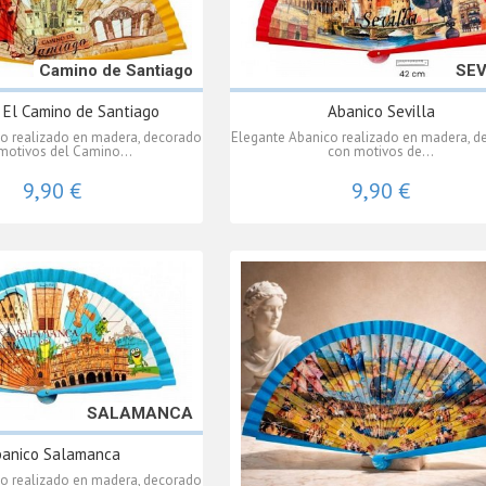
Camino de Santiago
SEV
 El Camino de Santiago
Abanico Sevilla
o realizado en madera, decorado
Elegante Abanico realizado en madera, d
motivos del Camino...
con motivos de...
9,90 €
9,90 €
SALAMANCA
anico Salamanca
o realizado en madera, decorado