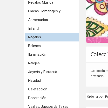
Regalos Música
Placas Homenajes y
Aniversarios
Infantil
Regalos
Belenes
Colecc
Iluminación
Relojes
Colección mu
Joyería y Bisutería
preferido
Navidad
Calefacción
Ordenar por:
P
Decoración
Vajillas, Juegos de Tazas