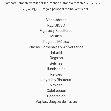
led
lampara
lampara-ventilador
mando-distancia
motordc
musica
navidad
regalo
regalo-personal
resina
ventilador
negro
Ventiladores
RELIGIOSO
Figuras y Esculturas
Místico
Regalos Música
Placas Homenajes y Aniversarios
Infantil
Regalos
Belenes
Iluminación
Relojes
Joyería y Bisutería
Navidad
Calefacción
Decoración
Vajillas, Juegos de Tazas