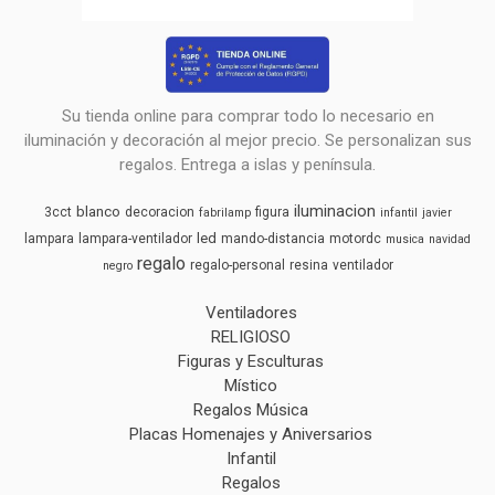
Su tienda online para comprar todo lo necesario en
iluminación y decoración al mejor precio. Se personalizan sus
regalos. Entrega a islas y península.
iluminacion
blanco
3cct
decoracion
figura
fabrilamp
infantil
javier
led
lampara
lampara-ventilador
mando-distancia
motordc
musica
navidad
regalo
regalo-personal
resina
ventilador
negro
Ventiladores
RELIGIOSO
Figuras y Esculturas
Místico
Regalos Música
Placas Homenajes y Aniversarios
Infantil
Regalos