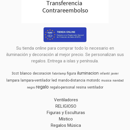
Su tienda online para comprar todo lo necesario en
iluminación y decoración al mejor precio. Se personalizan sus
regalos. Entrega a islas y península.
iluminacion
blanco
3cct
decoracion
figura
fabrilamp
infantil
javier
led
lampara
lampara-ventilador
mando-distancia
motordc
musica
navidad
regalo
regalo-personal
resina
ventilador
negro
Ventiladores
RELIGIOSO
Figuras y Esculturas
Místico
Regalos Música