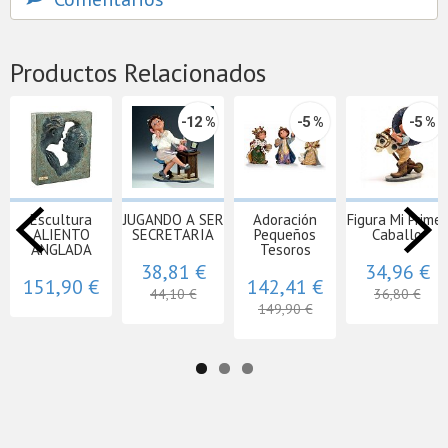
Productos Relacionados
-12 %
-5 %
-5 %
Escultura
JUGANDO A SER
Adoración
Figura Mi Primer
ALIENTO
SECRETARIA
Pequeños
Caballo
ANGLADA
Tesoros
38,81 €
34,96 €
151,90 €
142,41 €
44,10 €
36,80 €
149,90 €