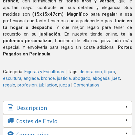
bronce
, con terminación en
tonos oros y verdes,
que le
aportan mayor contracte en sus detalles y elegancia. Sus
medidas son
(15x15x47cm)
.
Magnífico para regalar
a esa
profesional que tanto tenemos que agradecerle o para
lucir en
tu hogar o despacho
. Y que mejor regalo para tener de
recuerdo en su
jubilación.
En nuestra tienda online,
te la
podemos personalizar
, haciendo de ella una pieza aún más
especial. Y envolverla para regalo sin coste adicional.
Portes
Pagados en Península.
Categoría:
Figuras y Esculturas
|
Tags:
decoracion
figura
escultura
anglada
bronce
justicia
abogado
abogada
juez
regalo
profesion
jubilacion
jueza
|
Comentarios
Descripción
Costes de Envío
Comentarios