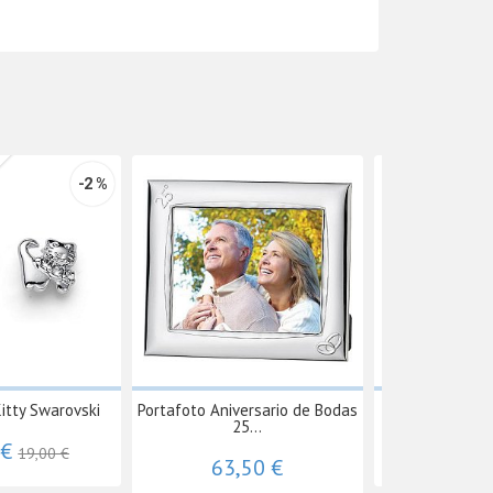
-2 %
itty Swarovski
Portafoto Aniversario de Bodas
Figura Un Re
25...
 €
61,66 
19,00 €
63,50 €