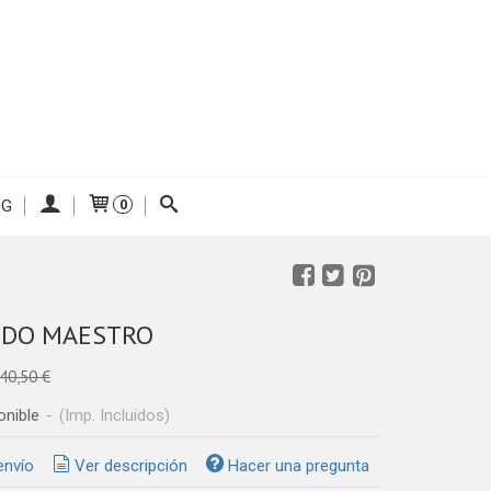
OG
0
IDO MAESTRO
40,50 €
onible
-
(Imp. Incluidos)
envío
Ver descripción
Hacer una pregunta