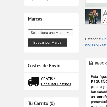
Marcas
Categoría:
Fig
profesion
ser
DESCR
Costes de Envío
Esta figu
GRATIS *
PEQUEÑ
Consultar Destinos
pizarra y 
tan caract
un
certi
presentad
Tu Carrito (0)
piezas te 