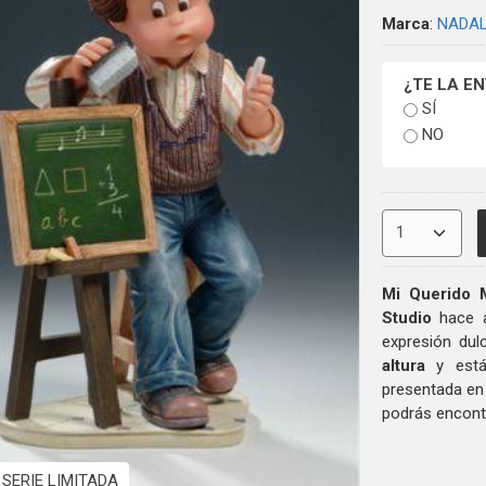
Marca
:
NADAL
¿TE LA E
SÍ
NO
Mi Querido 
Studio
hace 
expresión dul
altura
y está
presentada e
podrás encont
SERIE LIMITADA