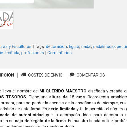
uras y Esculturas
|
Tags:
decoracion
figura
nadal
nadalstudio
pequ
ie-limitada
profesiones
|
Comentarios
IPCIÓN
COSTES DE ENVÍO
COMENTARIOS
ra lleva el nombre de
MI QUERIDO
MAESTRO
diseñada y creada en
OS TESOROS.
Tiene una
altura de 15 cms.
Representa amable
borrador, para no perder la esencia de la enseñanza de siempre, cui
erístico de esta firma. Es
serie limitada
y te lo acredita el número
ficado de autenticidad
que la acompaña. Ideal para decorar o re
a en su
caja
de regalo de la firma
. En nuestra tienda online, podr
las podemos envolver de regalo gratuita.