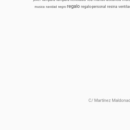
regalo
regalo-personal
resina
ventila
musica
navidad
negro
C/ Martínez Maldonad