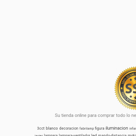
Su tienda online para comprar todo lo ne
iluminacion
blanco
3cct
decoracion
figura
fabrilamp
infan
led
lampara
lampara-ventilador
mando-distancia
mot
javier