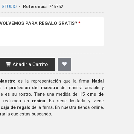
 STUDIO
•
Referencia
:
746752
NVOLVEMOS PARA REGALO GRATIS?
*
Añadir a Carrito
Maestro
es la representación que la firma
Nadal
a la
profesión del maestro
de manera amable y
ce es su rostro. Tiene una medida de
15 cms de
 realizada en
resina
. Es serie limitada y viene
n
caja de regalo
de la firma
.
En nuestra tienda online,
rar la que estas buscando.