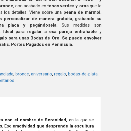
bronce
, con acabado en
tonos verdes y oros
que le
s los detalles. Viene sobre una
peana
de mármol.
s
personalizar de manera gratuita
,
grabando su
na placa y pegándosela.
Sus medidas son
..
Ideal para regalar a esa pareja entrañable
y
lo para unas Bodas de Oro. Se puede envolver
ratis. Portes Pagados en Península.
anglada
bronce
aniversario
regalo
bodas-de-plata
ntarios
ra con el nombre de Serenidad,
en la que se
s
. Ese
emotividad que desprende la escultura