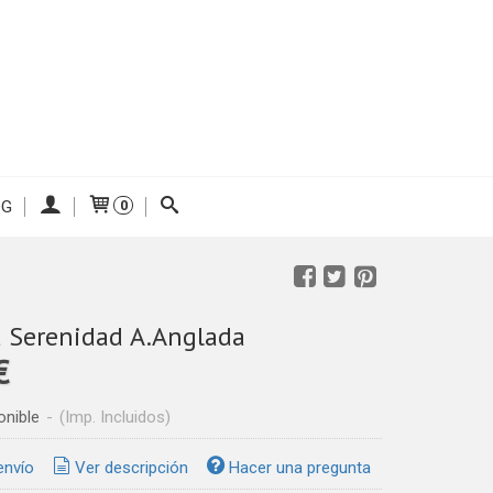
OG
0
a Serenidad A.Anglada
 €
onible
-
(Imp. Incluidos)
envío
Ver descripción
Hacer una pregunta