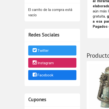
al mirarl
elaborad
El carrito de la compra está
aún más l
vacío
gratuita,
g
a esa pa
Pagados 
Redes Sociales
Twitter
Product
Instagram
Facebook
Cupones