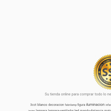
Su tienda online para comprar todo lo ne
iluminacion
blanco
3cct
decoracion
figura
fabrilamp
infan
led
lampara
lampara-ventilador
mando-distancia
mot
javier