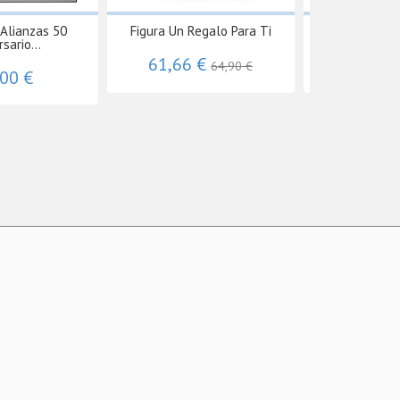
 Alianzas 50
Figura Un Regalo Para Ti
En la Mecedor
sario...
61,66 €
52,16 
64,90 €
,00 €