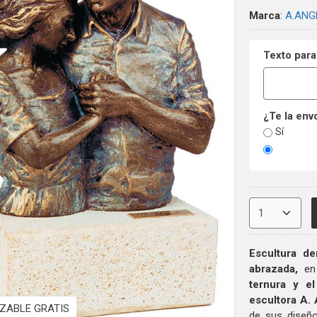
Marca
:
A.ANG
Texto para
¿Te la env
Sí
Escultura d
abrazada,
en 
ternura y e
escultora A.
ZABLE GRATIS
de sus diseñ