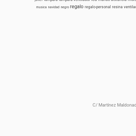
regalo
regalo-personal
resina
ventila
musica
navidad
negro
C/ Martínez Maldonad