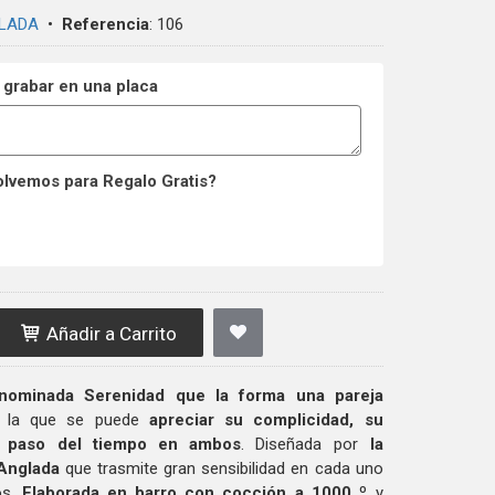
LADA
•
Referencia
:
106
 grabar en una placa
olvemos para Regalo Gratis?
Añadir a Carrito
enominada Serenidad que la forma una pareja
la que se puede
apreciar su complicidad, su
l paso del tiempo
en ambos
. Diseñada por
la
 Anglada
que trasmite gran sensibilidad en cada uno
os.
Elaborada en barro con cocción a 1000 º
y