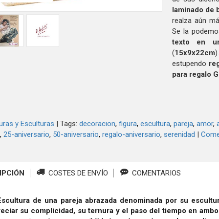
laminado de 
realza aún má
Se la podemo
texto en u
(
15x9x22cm
)
estupendo
rega
para regalo G
uras y Esculturas
|
Tags:
decoracion
figura
escultura
pareja
amor
25-aniversario
50-aniversario
regalo-aniversario
serenidad
|
Come
IPCIÓN
COSTES DE ENVÍO
COMENTARIOS
Escultura de una pareja abrazada denominada por su escultu
eciar su complicidad, su ternura y el paso del tiempo
en ambo