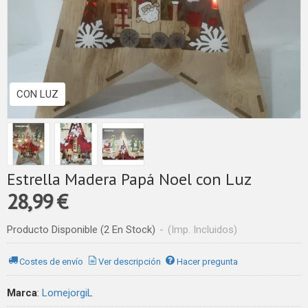
CON LUZ
Estrella Madera Papá Noel con Luz
28,99 €
Producto Disponible
(2 En Stock)
-
(Imp. Incluidos)
Costes de envío
Ver descripción
Hacer pregunta
Marca
:
LomejorgiL