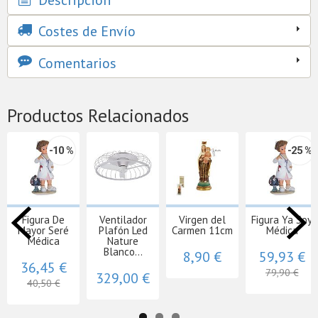
Costes de Envío
Comentarios
Productos Relacionados
-10 %
-25 %
Figura De
Ventilador
Virgen del
Figura Ya Soy
Mayor Seré
Plafón Led
Carmen 11cm
Médica
Médica
Nature
Blanco...
8,90 €
59,93 €
36,45 €
79,90 €
329,00 €
40,50 €