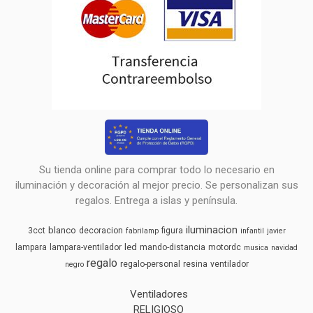
Su tienda online para comprar todo lo necesario en
iluminación y decoración al mejor precio. Se personalizan sus
regalos. Entrega a islas y península.
iluminacion
blanco
3cct
decoracion
figura
fabrilamp
infantil
javier
led
lampara
lampara-ventilador
mando-distancia
motordc
musica
navidad
regalo
regalo-personal
resina
ventilador
negro
Ventiladores
RELIGIOSO