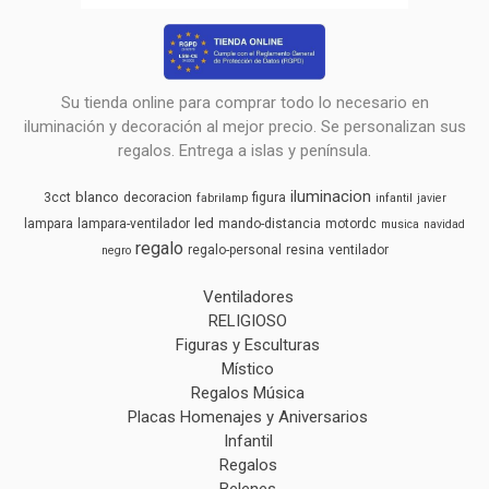
Su tienda online para comprar todo lo necesario en
iluminación y decoración al mejor precio. Se personalizan sus
regalos. Entrega a islas y península.
iluminacion
blanco
3cct
decoracion
figura
fabrilamp
infantil
javier
led
lampara
lampara-ventilador
mando-distancia
motordc
musica
navidad
regalo
regalo-personal
resina
ventilador
negro
Ventiladores
RELIGIOSO
Figuras y Esculturas
Místico
Regalos Música
Placas Homenajes y Aniversarios
Infantil
Regalos