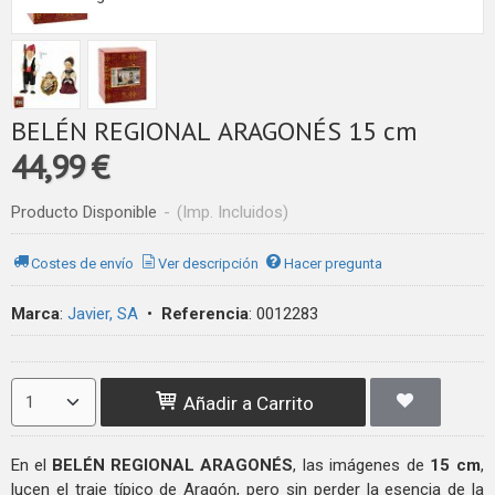
BELÉN REGIONAL ARAGONÉS 15 cm
44,99 €
Producto Disponible
-
(Imp. Incluidos)
Costes de envío
Ver descripción
Hacer pregunta
Marca
:
Javier, SA
•
Referencia
:
0012283
Añadir a Carrito
En el
BELÉN REGIONAL ARAGONÉS
, las imágenes de
15 cm
,
lucen el traje típico de Aragón, pero sin perder la esencia de la