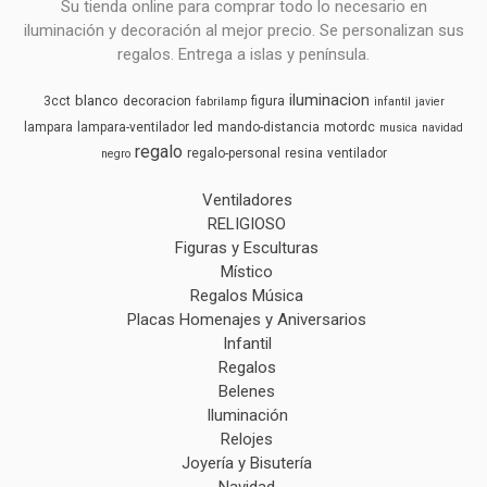
Su tienda online para comprar todo lo necesario en
iluminación y decoración al mejor precio. Se personalizan sus
regalos. Entrega a islas y península.
iluminacion
blanco
3cct
decoracion
figura
fabrilamp
infantil
javier
led
lampara
lampara-ventilador
mando-distancia
motordc
musica
navidad
regalo
regalo-personal
resina
ventilador
negro
Ventiladores
RELIGIOSO
Figuras y Esculturas
Místico
Regalos Música
Placas Homenajes y Aniversarios
Infantil
Regalos
Belenes
Iluminación
Relojes
Joyería y Bisutería