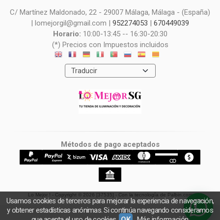
C/ Martínez Maldonado, 22 - 29007 Málaga, Málaga - (España)
| lomejorgil@gmail.com |
952274053
|
670449039
Horario:
10:00-13:45 -- 16:30-20:30
(*) Precios con Impuestos incluidos
Métodos de pago aceptados
Lo Mejor !
- Copyright © 2026 [37535] - Con la tecnología de Palbin.com
Usamos cookies de terceros para mejorar la experiencia de navegación,
y obtener estadísticas anónimas. Si continúa navegando consideramos
que acepta el uso de cookies.
OK
Más información