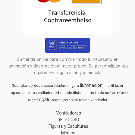
Su tienda online para comprar todo lo necesario en
iluminación y decoración al mejor precio. Se personalizan sus
regalos. Entrega a islas y península.
iluminacion
blanco
3cct
decoracion
figura
fabrilamp
infantil
javier
led
lampara
lampara-ventilador
mando-distancia
motordc
musica
navidad
regalo
regalo-personal
resina
ventilador
negro
Ventiladores
RELIGIOSO
Figuras y Esculturas
Místico