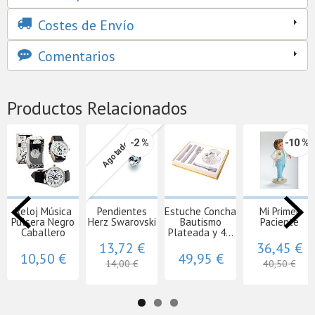
Costes de Envío
Comentarios
Productos Relacionados
-2 %
-10 %
Agotado
Reloj Música
Pendientes
Estuche Concha
Mi Primer
Pulsera Negro
Herz Swarovski
Bautismo
Paciente
Caballero
Plateada y 4...
13,72 €
36,45 €
10,50 €
49,95 €
14,00 €
40,50 €