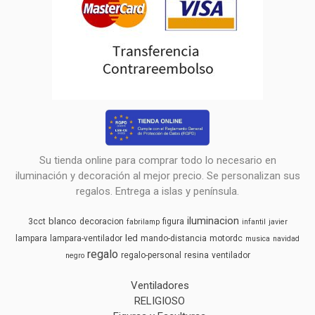
Su tienda online para comprar todo lo necesario en
iluminación y decoración al mejor precio. Se personalizan sus
regalos. Entrega a islas y península.
iluminacion
blanco
3cct
decoracion
figura
fabrilamp
infantil
javier
led
lampara
lampara-ventilador
mando-distancia
motordc
musica
navidad
regalo
regalo-personal
resina
ventilador
negro
Ventiladores
RELIGIOSO