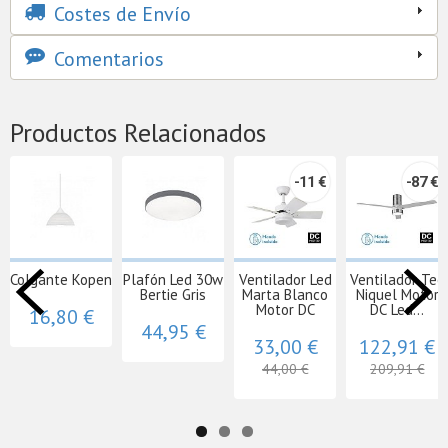
Costes de Envío
Comentarios
Productos Relacionados
-11 €
-87 €
Colgante Kopen
Plafón Led 30w
Ventilador Led
Ventilador Teo
Bertie Gris
Marta Blanco
Niquel Motor
Motor DC
DC Led...
16,80 €
44,95 €
33,00 €
122,91 €
44,00 €
209,91 €