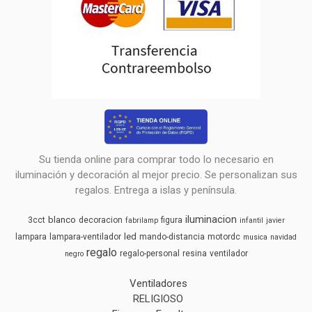
Su tienda online para comprar todo lo necesario en
iluminación y decoración al mejor precio. Se personalizan sus
regalos. Entrega a islas y península.
iluminacion
blanco
3cct
decoracion
figura
fabrilamp
infantil
javier
led
lampara
lampara-ventilador
mando-distancia
motordc
musica
navidad
regalo
regalo-personal
resina
ventilador
negro
Ventiladores
RELIGIOSO