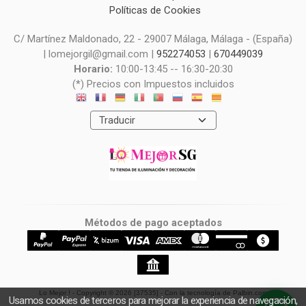
Políticas de Cookies
C/ Martínez Maldonado, 22 - 29007 Málaga, Málaga - (España)
| lomejorgil@gmail.com |
952274053
|
670449039
Horario:
10:00-13:45 -- 16:30-20:30
(*) Precios con Impuestos incluidos
Métodos de pago aceptados
Lo Mejor !
- Copyright © 2026 [37535] - Con la tecnología de Palbin.com
Usamos cookies de terceros para mejorar la experiencia de navegación,