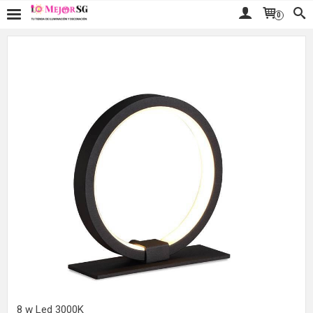
0
8 w Led 3000K