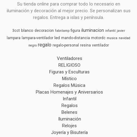
Su tienda online para comprar todo lo necesario en
iluminación y decoración al mejor precio. Se personalizan sus
regalos. Entrega a islas y península.
iluminacion
blanco
3cct
decoracion
figura
fabrilamp
infantil
javier
led
lampara
lampara-ventilador
mando-distancia
motordc
musica
navidad
regalo
regalo-personal
resina
ventilador
negro
Ventiladores
RELIGIOSO
Figuras y Esculturas
Místico
Regalos Música
Placas Homenajes y Aniversarios
Infantil
Regalos
Belenes
Iluminación
Relojes
Joyería y Bisutería