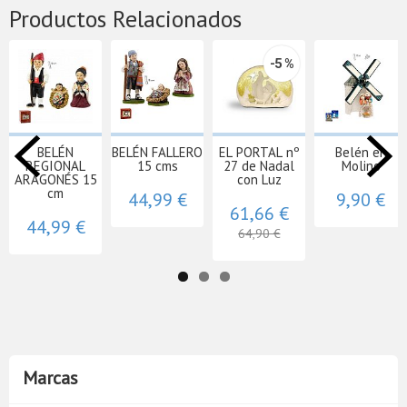
Productos Relacionados
-5 %
BELÉN
BELÉN FALLERO
EL PORTAL nº
Belén en
REGIONAL
15 cms
27 de Nadal
Molino
ARAGONÉS 15
con Luz
cm
44,99 €
9,90 €
61,66 €
44,99 €
64,90 €
Marcas