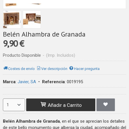
Belén Alhambra de Granada
9,90 €
Producto Disponible
-
(Imp. Incluidos)
Costes de envío
Ver descripción
Hacer pregunta
Marca
:
Javier, SA
•
Referencia
:
0019195
Añadir a Carrito
Belén Alhambra de Granada
, en el que se aprecian los detalles
de este bello monumento que alberga la ciudad, acompañado del