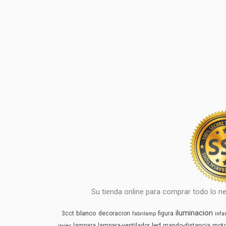
Su tienda online para comprar todo lo ne
iluminacion
blanco
3cct
decoracion
figura
fabrilamp
infan
led
lampara
lampara-ventilador
mando-distancia
mot
javier