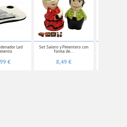
rdenador Led
Set Salero y Pimentero con
Concha Bautism
umento
forma de...
Cabe
,99 €
8,49 €
29,