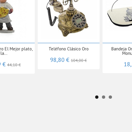
ro El Mejor plato,
Teléfono Clásico Oro
Bandeja O
la...
Mon
98,80 €
104,00 €
9 €
18
44,10 €