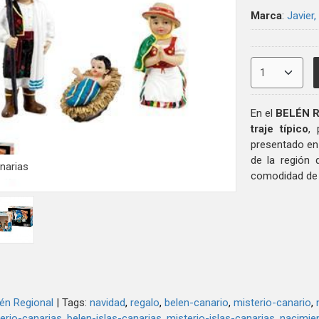
Marca
:
Javier,
En el
BELÉN R
traje típico
, 
presentado en 
de la región 
narias
comodidad de
én Regional
|
Tags:
navidad
regalo
belen-canario
misterio-canario
erio-canarias
belen-islas-canarias
misterio-islas-canarias
nacimien