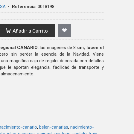
 SA
•
Referencia
:
0018198
Añadir a Carrito
egional CANARIO
, las imágenes de 8
cm, lucen el
pero sin perder la esencia de la Navidad. Viene
una magnífica caja de regalo, decorada con detalles
que le aportan elegancia, facilidad de transporte y
 almacenamiento.
nacimiento-canario
belen-canarias
nacimiento-
to-islas-canarias
regional
misterio-vestido-traje-