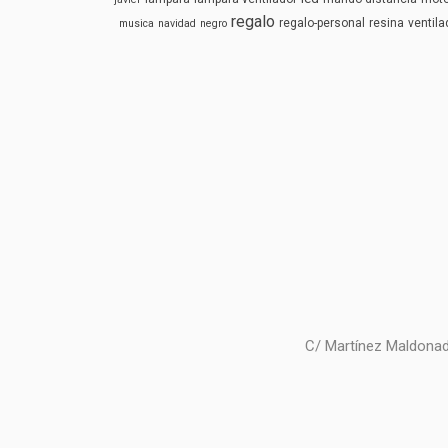
regalo
regalo-personal
resina
ventila
musica
navidad
negro
C/ Martínez Maldonad