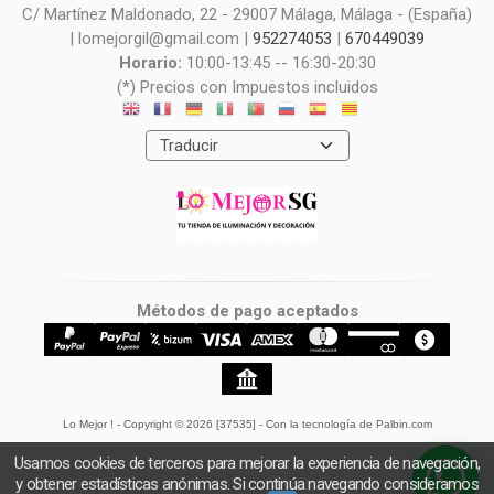
C/ Martínez Maldonado, 22 - 29007 Málaga, Málaga - (España)
| lomejorgil@gmail.com |
952274053
|
670449039
Horario:
10:00-13:45 -- 16:30-20:30
(*) Precios con Impuestos incluidos
Métodos de pago aceptados
Lo Mejor !
- Copyright © 2026 [37535] - Con la tecnología de Palbin.com
Usamos cookies de terceros para mejorar la experiencia de navegación,
y obtener estadísticas anónimas. Si continúa navegando consideramos