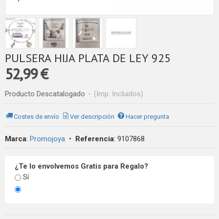
PULSERA HIJA PLATA DE LEY 925
52,99 €
Producto Descatalogado
-
(Imp. Incluidos)
Costes de envío
Ver descripción
Hacer pregunta
Marca
:
Promojoya
•
Referencia
:
9107868
¿Te lo envolvemos Gratis para Regalo?
Sí