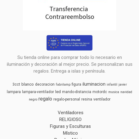
Su tienda online para comprar todo lo necesario en
iluminación y decoración al mejor precio. Se personalizan sus
regalos. Entrega a islas y península.
iluminacion
blanco
3cct
decoracion
figura
fabrilamp
infantil
javier
led
lampara
lampara-ventilador
mando-distancia
motordc
musica
navidad
regalo
regalo-personal
resina
ventilador
negro
Ventiladores
RELIGIOSO
Figuras y Esculturas
Místico