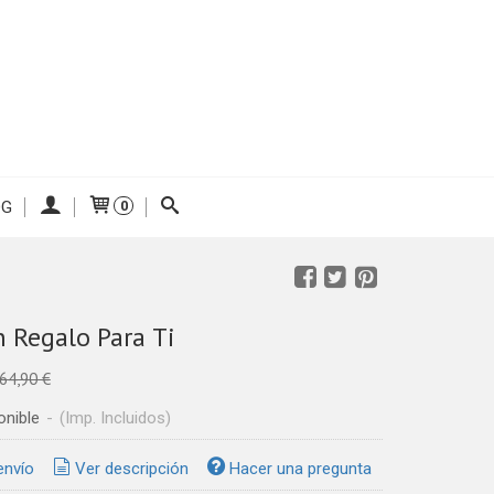
OG
0
 Regalo Para Ti
64,90 €
onible
-
(Imp. Incluidos)
envío
Ver descripción
Hacer una pregunta