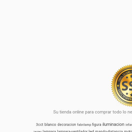
Su tienda online para comprar todo lo ne
iluminacion
blanco
3cct
decoracion
figura
fabrilamp
infan
led
lampara
lampara-ventilador
mando-distancia
mot
javier