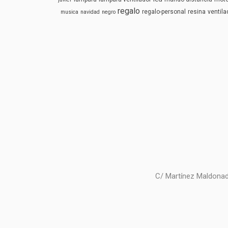
regalo
regalo-personal
resina
ventila
musica
navidad
negro
C/ Martínez Maldonad