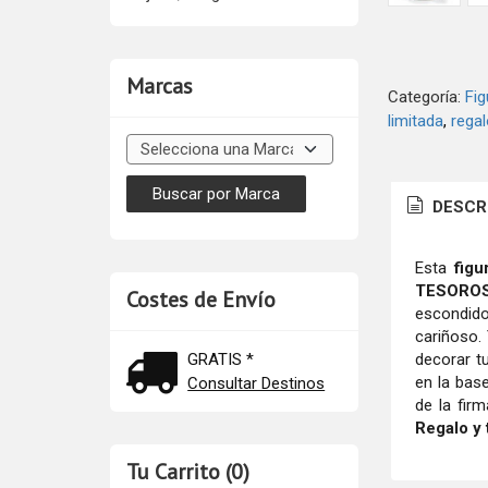
Marcas
Categoría:
Fig
limitada
regal
DESCR
Esta
figu
TESORO
Costes de Envío
escondido
cariñoso.
decorar t
GRATIS *
en la bas
Consultar Destinos
de la fir
Regalo y 
Tu Carrito (0)