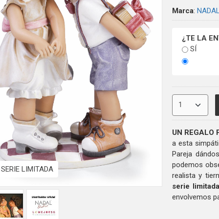
Marca
:
NADAL
¿TE LA E
SÍ
UN REGALO 
a esta simpát
Pareja dándo
podemos observ
SERIE LIMITADA
realista y tie
serie limitad
envolvemos pa