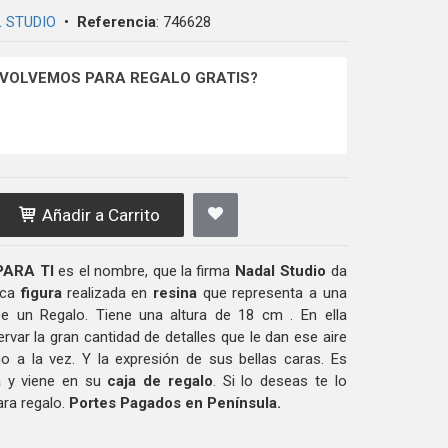
 STUDIO
•
Referencia
:
746628
NVOLVEMOS PARA REGALO GRATIS?
Añadir a Carrito
PARA TI
es el nombre, que la firma
Nadal Studio
da
ica
figura
realizada en
resina
que representa a una
se un Regalo. Tiene una altura de 18 cm
. En ella
ar la gran cantidad de detalles que le dan ese aire
rno a la vez. Y la expresión de sus bellas caras. Es
a
y viene en su
caja de regalo
. Si lo deseas te lo
ra regalo.
Portes Pagados en Península.