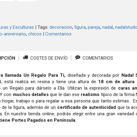
uras y Esculturas
|
Tags:
decoracion
figura
pareja
nadal
nadalstudi
o-aniversario
chicos
|
Comentarios
IPCIÓN
COSTES DE ENVÍO
COMENTARIOS
ra llamada Un Regalo Para Ti,
diseñada y decorada por
Nadal 
S
, está realiza en resina y tiene una altura de
18 cm de altura
.
 un Regalo para dárselo a Ella. Utilizan la expresión de
caras an
 Y con
muchos detalles
que le dan ese
realismo
típico de la firma
u hogar, trabajo o para regalar a esa persona que tanto estimas . 
e de la figura, además de un
certificado de autenticidad
que la ac
ma. En nuestra tienda online, podrás elegir entre una gran variedad
tiene Portes Pagados en Península.