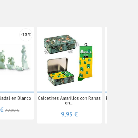
-13 %
Nadal en Blanco
Calcetines Amarillos con Ranas
Placa Cristal M
en...
Dor
 €
79,90 €
9,95 €
72,