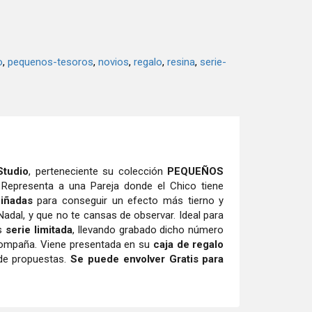
o
pequenos-tesoros
novios
regalo
resina
serie-
Studio
, perteneciente su colección
PEQUEÑOS
 Representa a una Pareja donde el Chico tiene
iñadas
para conseguir un efecto más tierno y
 Nadal, y que no te cansas de observar. Ideal para
Es
serie
limitada
, llevando grabado dicho número
ompaña. Viene presentada en su
caja de regalo
 de propuestas.
Se puede envolver Gratis para