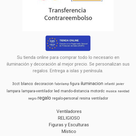
Su tienda online para comprar todo lo necesario en
iluminación y decoración al mejor precio. Se personalizan sus
regalos. Entrega a islas y península.
iluminacion
blanco
3cct
decoracion
figura
fabrilamp
infantil
javier
led
lampara
lampara-ventilador
mando-distancia
motordc
musica
navidad
regalo
regalo-personal
resina
ventilador
negro
Ventiladores
RELIGIOSO
Figuras y Esculturas
Místico