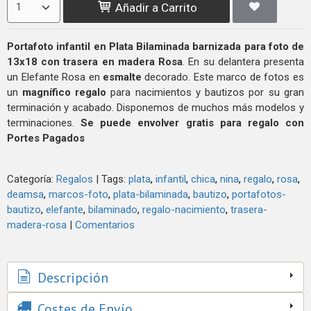
Añadir a Carrito
Portafoto infantil en Plata Bilaminada barnizada para foto de
13x18 con trasera en madera Rosa
. En su delantera presenta
un Elefante Rosa en
esmalte
decorado. Este marco de fotos es
un
magnífico
regalo
para nacimientos y bautizos por su gran
terminación y acabado. Disponemos de muchos más modelos y
terminaciones.
Se puede envolver gratis para regalo con
Portes Pagados
Categoría:
Regalos
|
Tags:
plata
infantil
chica
nina
regalo
rosa
deamsa
marcos-foto
plata-bilaminada
bautizo
portafotos-
bautizo
elefante
bilaminado
regalo-nacimiento
trasera-
madera-rosa
|
Comentarios
Descripción
Costes de Envío