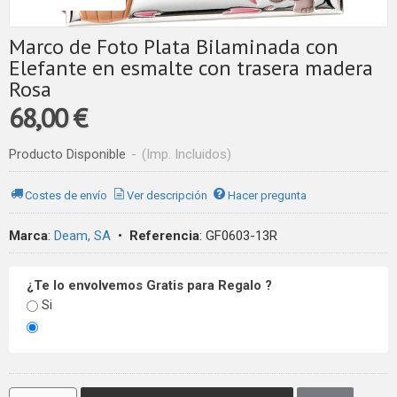
Marco de Foto Plata Bilaminada con
Elefante en esmalte con trasera madera
Rosa
68,00 €
Producto Disponible
-
(Imp. Incluidos)
Costes de envío
Ver descripción
Hacer pregunta
Marca
:
Deam, SA
•
Referencia
:
GF0603-13R
¿Te lo envolvemos Gratis para Regalo ?
Si