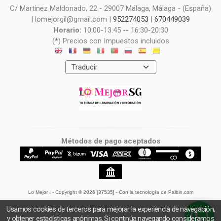
C/ Martínez Maldonado, 22 - 29007 Málaga, Málaga - (España)
| lomejorgil@gmail.com |
952274053
|
670449039
Horario:
10:00-13:45 -- 16:30-20:30
(*) Precios con Impuestos incluidos
Métodos de pago aceptados
Lo Mejor !
- Copyright © 2026 [37535] - Con la tecnología de Palbin.com
Usamos cookies de terceros para mejorar la experiencia de navegación,
y obtener estadísticas anónimas. Si continúa navegando consideramos