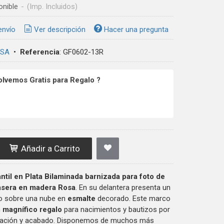
onible
-
(Imp. Incluidos)
envío
Ver descripción
Hacer una pregunta
 SA
•
Referencia
:
GF0602-13R
olvemos Gratis para Regalo ?
Añadir a Carrito
antil en Plata Bilaminada barnizada para foto de
asera en madera Rosa
. En su delantera presenta un
o sobre una nube en
esmalte
decorado. Este marco
n
magnífico
regalo
para nacimientos y bautizos por
nación y acabado. Disponemos de muchos más