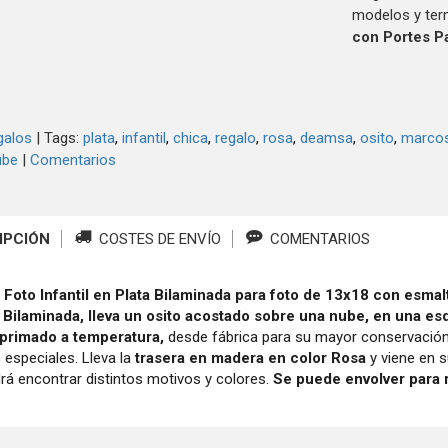
modelos y ter
con Portes P
galos
|
Tags:
plata
infantil
chica
regalo
rosa
deamsa
osito
marcos
ube
|
Comentarios
IPCIÓN
COSTES DE ENVÍO
COMENTARIOS
Foto Infantil en Plata Bilaminada para foto de 13x18 con esmal
a
Bilaminada,
lleva un osito acostado sobre una nube, en una es
mprimado a temperatura,
desde fábrica para su mayor conservación
especiales. Lleva la
trasera en madera en color Rosa
y viene en 
rá encontrar distintos motivos y colores.
Se puede envolver para 