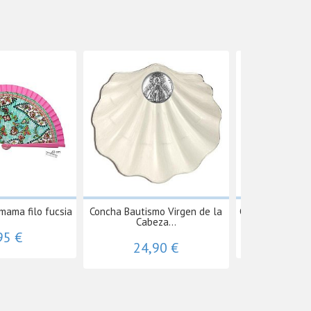
mama filo fucsia
Concha Bautismo Virgen de la
Cepillo de Pelo
Cabeza...
95 €
3,9
24,90 €