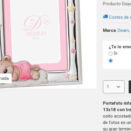
Producto Disp
Costes de 
Marca
:
Deam,
¿Te lo env
Si
inada
P
ortafoto inf
13x18 con tr
osito acostad
de fotos es u
su gran termi