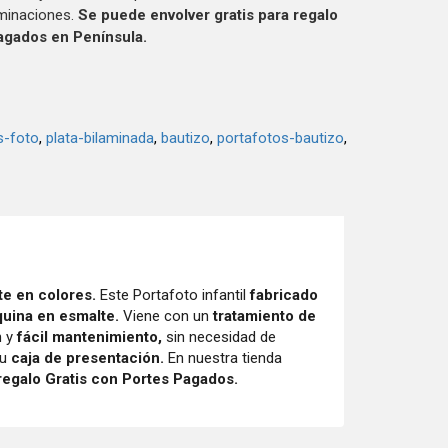
minaciones.
Se puede envolver gratis para regalo
agados en Península.
-foto
plata-bilaminada
bautizo
portafotos-bautizo
te en colores.
Este Portafoto infantil
fabricado
quina en esmalte.
Viene con un
tratamiento de
 y
fácil mantenimiento,
sin necesidad de
su
caja de presentación.
En nuestra tienda
regalo Gratis con Portes Pagados.