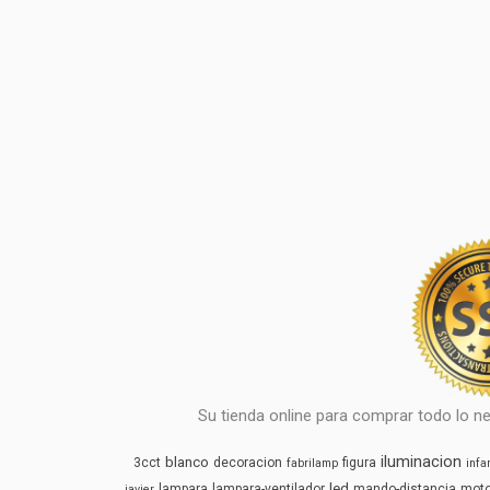
Su tienda online para comprar todo lo ne
iluminacion
blanco
3cct
decoracion
figura
fabrilamp
infan
led
lampara
lampara-ventilador
mando-distancia
mot
javier