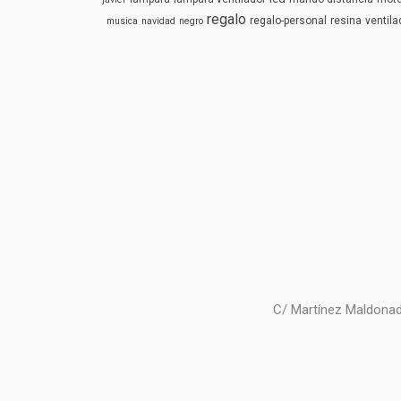
regalo
regalo-personal
resina
ventila
musica
navidad
negro
C/ Martínez Maldonad