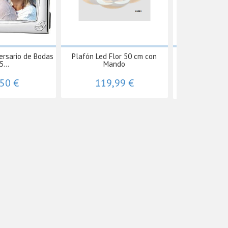
ersario de Bodas
Plafón Led Flor 50 cm con
Ventilador Bili
5...
Mando
D
,50 €
119,99 €
104,90