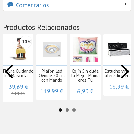
Comentarios
Productos Relacionados
-10 %
Figura Cuidando
Plafón Led
Cojín Sin duda
Estuche vino 5
tus Mascotas...
Ovoide 50 cm
la Mejor Mamá
utensilios en...
con Mando
eres Tú
39,69 €
19,99 €
119,99 €
6,90 €
44,10 €