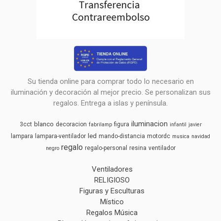
Su tienda online para comprar todo lo necesario en
iluminación y decoración al mejor precio. Se personalizan sus
regalos. Entrega a islas y península.
iluminacion
blanco
3cct
decoracion
figura
fabrilamp
infantil
javier
led
lampara
lampara-ventilador
mando-distancia
motordc
musica
navidad
regalo
regalo-personal
resina
ventilador
negro
Ventiladores
RELIGIOSO
Figuras y Esculturas
Místico
Regalos Música