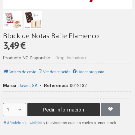
Block de Notas Baile Flamenco
3,49 €
Producto NO Disponible
-
(Imp. Incluidos)
Costes de envío
Ver descripción
Hacer pregunta
Marca
:
Javier, SA
•
Referencia
:
0012132
Pedir Información
Añádelo a tu wishlist
y te avisamos cuando vuelva a tener stock