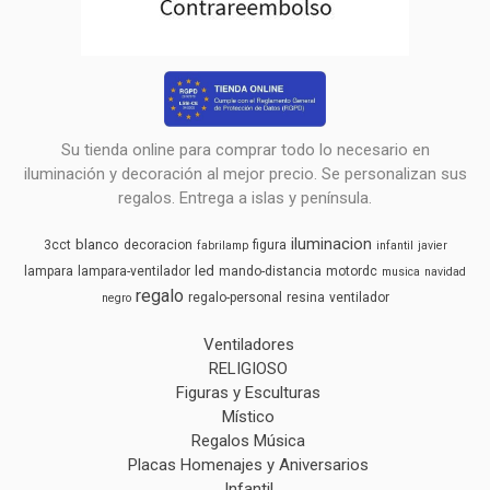
Su tienda online para comprar todo lo necesario en
iluminación y decoración al mejor precio. Se personalizan sus
regalos. Entrega a islas y península.
iluminacion
blanco
3cct
decoracion
figura
fabrilamp
infantil
javier
led
lampara
lampara-ventilador
mando-distancia
motordc
musica
navidad
regalo
regalo-personal
resina
ventilador
negro
Ventiladores
RELIGIOSO
Figuras y Esculturas
Místico
Regalos Música
Placas Homenajes y Aniversarios
Infantil