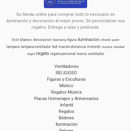
Su tienda online para comprar todo lo necesario en
iluminación y decoración al mejor precio. Se personalizan sus
regalos. Entrega a islas y península.
iluminacion
blanco
3cct
decoracion
figura
fabrilamp
infantil
javier
led
lampara
lampara-ventilador
mando-distancia
motordc
musica
navidad
regalo
regalo-personal
resina
ventilador
negro
Ventiladores
RELIGIOSO
Figuras y Esculturas
Místico
Regalos Música
Placas Homenajes y Aniversarios
Infantil
Regalos
Belenes
Iluminación
Relojes