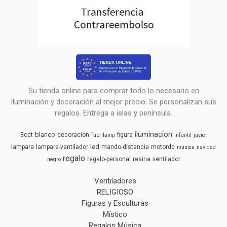
Su tienda online para comprar todo lo necesario en
iluminación y decoración al mejor precio. Se personalizan sus
regalos. Entrega a islas y península.
iluminacion
blanco
3cct
decoracion
figura
fabrilamp
infantil
javier
led
lampara
lampara-ventilador
mando-distancia
motordc
musica
navidad
regalo
regalo-personal
resina
ventilador
negro
Ventiladores
RELIGIOSO
Figuras y Esculturas
Místico
Regalos Música