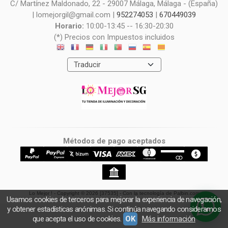
C/ Martínez Maldonado, 22 - 29007 Málaga, Málaga - (España)
| lomejorgil@gmail.com |
952274053
|
670449039
Horario:
10:00-13:45 -- 16:30-20:30
(*) Precios con Impuestos incluidos
Métodos de pago aceptados
Lo Mejor !
- Copyright © 2026 [37535] - Con la tecnología de Palbin.com
Usamos cookies de terceros para mejorar la experiencia de navegación,
y obtener estadísticas anónimas. Si continúa navegando consideramos
que acepta el uso de cookies.
OK
Más información