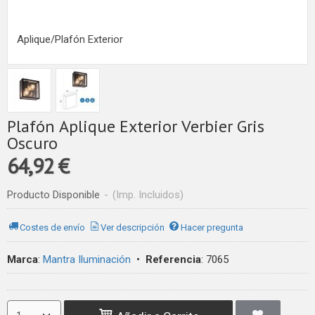
Aplique/Plafón Exterior
Plafón Aplique Exterior Verbier Gris
Oscuro
64,92 €
Producto Disponible
-
(Imp. Incluidos)
Costes de envío
Ver descripción
Hacer pregunta
Marca
:
Mantra Iluminación
•
Referencia
:
7065