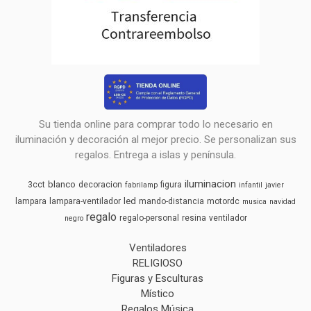
Su tienda online para comprar todo lo necesario en
iluminación y decoración al mejor precio. Se personalizan sus
regalos. Entrega a islas y península.
iluminacion
blanco
3cct
decoracion
figura
fabrilamp
infantil
javier
led
lampara
lampara-ventilador
mando-distancia
motordc
musica
navidad
regalo
regalo-personal
resina
ventilador
negro
Ventiladores
RELIGIOSO
Figuras y Esculturas
Místico
Regalos Música