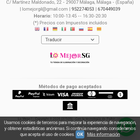
C/ Martínez Maldonado, 22 - 29007 Málaga, Málaga - (España)
| lomejorgil@gmail.com |
952274053
|
670449039
Horario:
10:00-13:45 -- 16:30-20:30
(*) Precios con Impuestos incluidos
Métodos de pago aceptados
Lo Mejor !
- Copyright © 2026 [37535] - Con la tecnología de Palbin.com
Usamos cookies de terceros para mejorar la experiencia de navegación,
y obtener estadísticas anónimas. Si continúa navegando consideramos
que acepta el uso de cookies.
OK
Más información