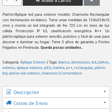
Añadir a Carrito
Plafón/Aplique led para exterior modelo Chamonix Rectangular
con terminación en blanco. Tiene unas medidas de 13.8x23.8x10
cms y monta un led integrado de 9w 725 Lm en tono de luz
cálida. Protección IP 65, clasificación energética A++. Un
plafón/aplique para exterior sencillo, práctico y fácil de usar para
decorar e iluminar su hogar. Tiene 5 años de garantía y Portes
Pagados en Península.
Queda pocas unidades..
Categoría:
Aplique Exterior
|
Tags:
blanco
iluminacion
led
plafon
exterior
aplique-exterior
ip65
mantra
a++
rectangular
plafon-
led
plafon-led-exterior
chamonix
|
Comentarios
Descripción
Costes de Envío