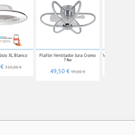
lisio XL Blanco
Plafón Ventilador Jura Cromo
Ventilador Hima
74w
 €
209,
319,00 €
49,50 €
99,00 €