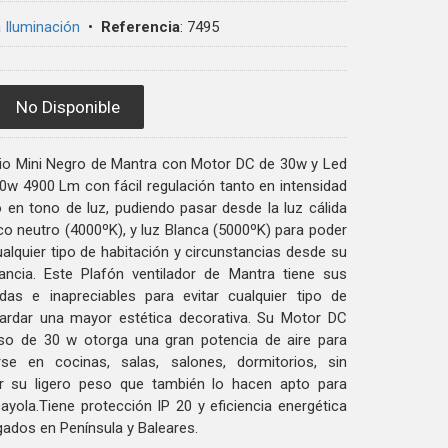
 Iluminación
•
Referencia
:
7495
No Disponible
isio Mini Negro de Mantra con Motor DC de 30w y Led
0w 4900 Lm con fácil regulación tanto en intensidad
 en tono de luz, pudiendo pasar desde la luz cálida
co neutro (4000ºK), y luz Blanca (5000ºK) para poder
alquier tipo de habitación y circunstancias desde su
ncia. Este Plafón ventilador de Mantra tiene sus
das e inapreciables para evitar cualquier tipo de
uardar una mayor estética decorativa. Su Motor DC
oso de 30 w otorga una gran potencia de aire para
rse en cocinas, salas, salones, dormitorios, sin
r su ligero peso que también lo hacen apto para
yola.Tiene protección IP 20 y eficiencia energética
ados en Península y Baleares.