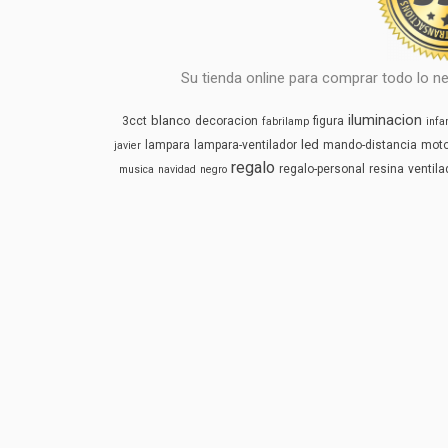
Su tienda online para comprar todo lo ne
iluminacion
blanco
3cct
decoracion
figura
fabrilamp
infan
led
lampara
lampara-ventilador
mando-distancia
mot
javier
regalo
regalo-personal
resina
ventila
musica
navidad
negro