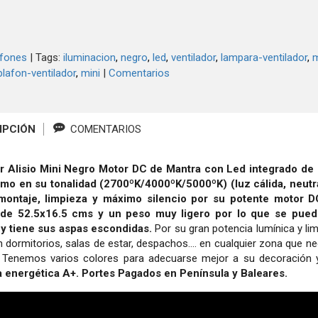
afones
|
Tags:
iluminacion
negro
led
ventilador
lampara-ventilador
m
plafon-ventilador
mini
|
Comentarios
IPCIÓN
COMENTARIOS
or Alisio Mini Negro Motor DC de Mantra con Led integrado de
mo en su tonalidad (2700ºK/4000ºK/5000ºK) (luz cálida, neutr
 montaje, limpieza y máximo silencio por su potente motor D
de 52.5x16.5 cms y un peso muy ligero por lo que se puede
y tiene sus aspas escondidas.
Por su gran potencia lumínica y li
en dormitorios, salas de estar, despachos.... en cualquier zona que
. Tenemos varios colores para adecuarse mejor a su decoración 
a energética A+. Portes Pagados en Península y Baleares.