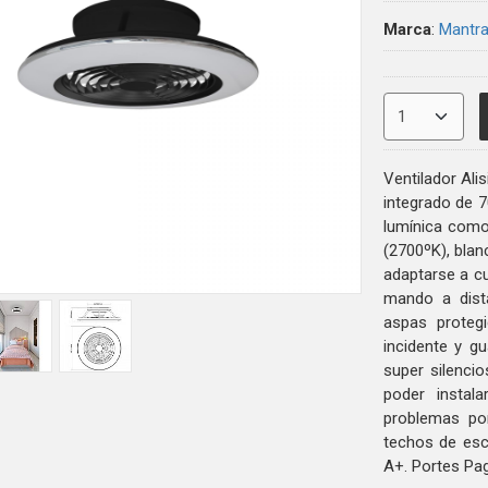
Marca
:
Mantra
Ventilador Al
integrado de 7
lumínica como
(2700ºK), blan
adaptarse a cu
mando a dista
aspas protegi
incidente y g
super silenci
poder instala
problemas po
techos de esca
A+. Portes Pag