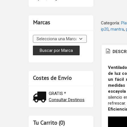
Marcas
Categoría:
Pl
ip20
mantra
DESCR
Ventilad
de luz co
Costes de Envío
un fácil
medidas 
escayola 
GRATIS *
silencio 
Consultar Destinos
refrescar
Eficienci
Tu Carrito (0)