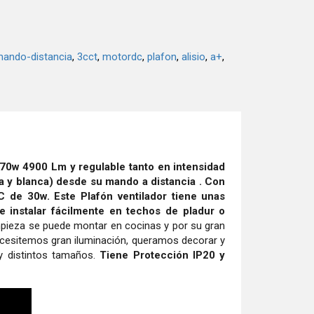
ando-distancia
3cct
motordc
plafon
alisio
a+
 70w 4900 Lm y regulable tanto en intensidad
a y blanca) desde su mando a distancia . Con
C de 30w. Este Plafón ventilador tiene unas
 instalar fácilmente en techos de pladur o
mpieza se puede montar en cocinas y por su gran
 necesitemos gran iluminación, queramos decorar y
y distintos tamaños.
Tiene Protección IP20 y