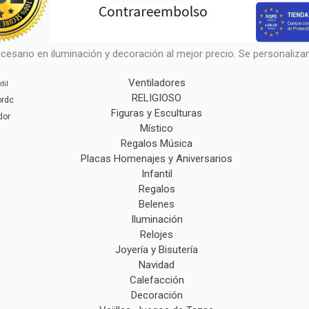
cesario en iluminación y decoración al mejor precio. Se personalizan 
Ventiladores
til
RELIGIOSO
ordc
Figuras y Esculturas
dor
Místico
Regalos Música
Placas Homenajes y Aniversarios
Infantil
Regalos
Belenes
Iluminación
Relojes
Joyería y Bisutería
Navidad
Calefacción
Decoración