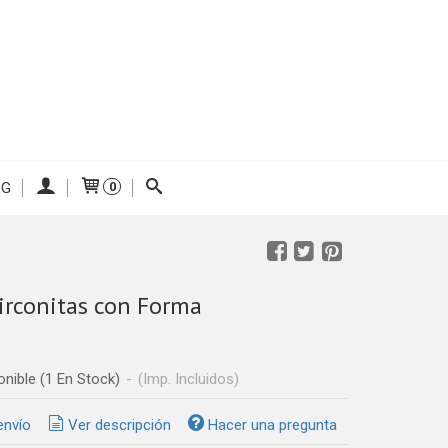
OG
0
irconitas con Forma
onible
(1 En Stock)
-
(Imp. Incluidos)
envío
Ver descripción
Hacer una pregunta