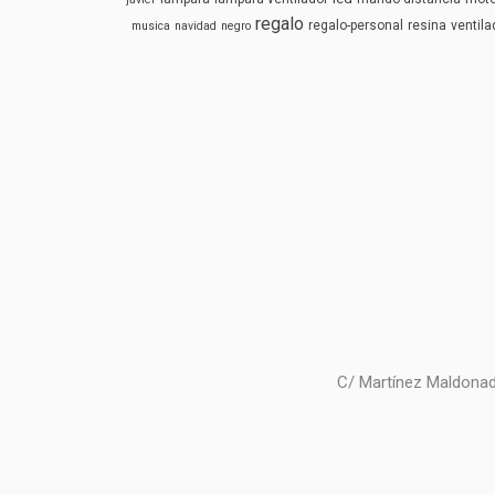
regalo
regalo-personal
resina
ventila
musica
navidad
negro
C/ Martínez Maldonad