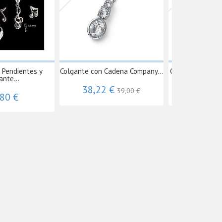
 Pendientes y
Colgante con Cadena Company...
Colgante con Ca
ante...
38,22 €
18,62 
39,00 €
,80 €