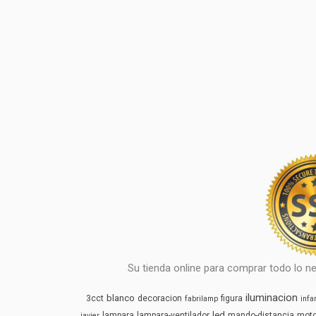
Su tienda online para comprar todo lo ne
iluminacion
blanco
3cct
decoracion
figura
fabrilamp
infan
led
lampara
lampara-ventilador
mando-distancia
mot
javier