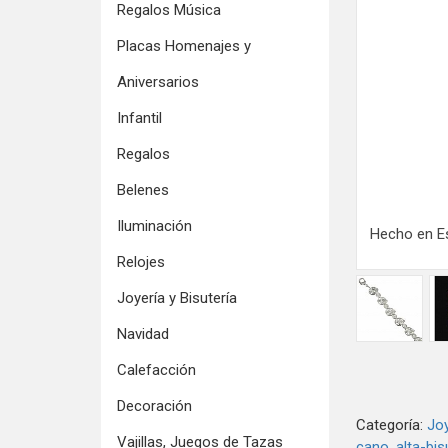
Regalos Música
Placas Homenajes y
Aniversarios
Infantil
Regalos
Belenes
Iluminación
Hecho en E
Relojes
Joyería y Bisutería
Navidad
Calefacción
Decoración
Categoría:
Joy
Vajillas, Juegos de Tazas
cano
alta-bis