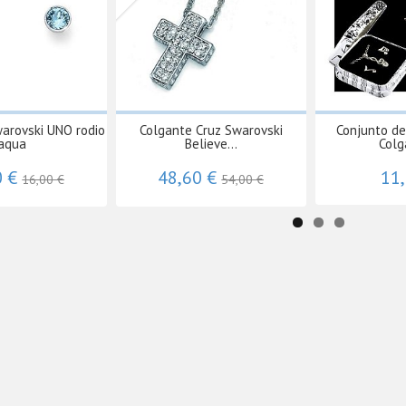
arovski UNO rodio
Colgante Cruz Swarovski
Conjunto de
aqua
Believe...
Colg
0 €
48,60 €
11
16,00 €
54,00 €