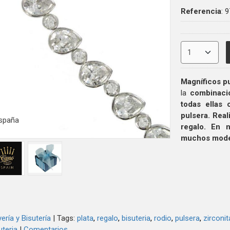
Referencia
:
9
Magníficos p
la
combinac
todas ellas 
pulsera
. Rea
spaña
regalo. En n
muchos model
ería y Bisutería
|
Tags:
plata
regalo
bisuteria
rodio
pulsera
zirconit
uteria
|
Comentarios