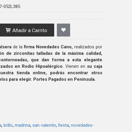
7-052L385
Añadir a Carrito
ulsera
de la
firma Novedades Cano,
realizados por
ión
de
zirconitas talladas de la máxima calidad,
contorneadas,
que dan forma a esta elegante
lizados en
Rodio Hipoalérgico.
Vienen en
su caja
uestra tienda online, podrás encontrar otros
os para elegir. Portes Pagados en Península.
a
brillo
madrina
san-valentin
fiesta
novedades-