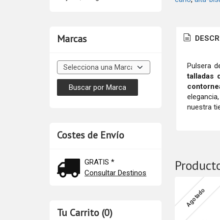
Marcas
DESCR
Pulsera d
talladas 
contorne
elegancia,
nuestra t
Costes de Envío
Product
GRATIS *
Consultar Destinos
Agotado
Tu Carrito (0)