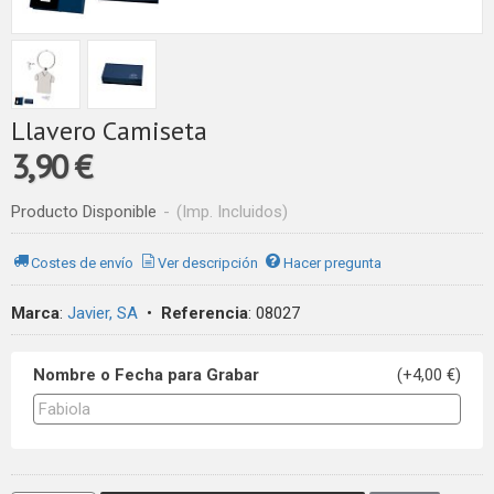
Llavero Camiseta
3,90 €
Producto Disponible
-
(Imp. Incluidos)
Costes de envío
Ver descripción
Hacer pregunta
Marca
:
Javier, SA
•
Referencia
:
08027
Nombre o Fecha para Grabar
(+4,00 €)