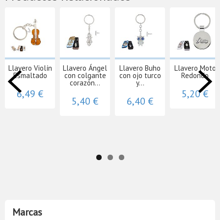
Llavero Violín
Llavero Ángel
Llavero Buho
Llavero Moto
Esmaltado
con colgante
con ojo turco
Redondo
corazón...
y...
6,49 €
5,20 €
5,40 €
6,40 €
Marcas