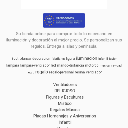
Su tienda online para comprar todo lo necesario en
iluminación y decoración al mejor precio. Se personalizan sus
regalos. Entrega a islas y península.
iluminacion
blanco
3cct
decoracion
figura
fabrilamp
infantil
javier
led
lampara
lampara-ventilador
mando-distancia
motordc
musica
navidad
regalo
regalo-personal
resina
ventilador
negro
Ventiladores
RELIGIOSO
Figuras y Esculturas
Místico
Regalos Música
Placas Homenajes y Aniversarios
Infantil