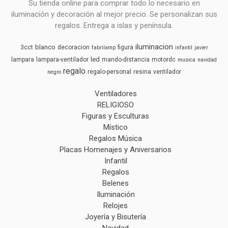
Su tienda online para comprar todo lo necesario en
iluminación y decoración al mejor precio. Se personalizan sus
regalos. Entrega a islas y península.
iluminacion
blanco
3cct
decoracion
figura
fabrilamp
infantil
javier
led
lampara
lampara-ventilador
mando-distancia
motordc
musica
navidad
regalo
regalo-personal
resina
ventilador
negro
Ventiladores
RELIGIOSO
Figuras y Esculturas
Místico
Regalos Música
Placas Homenajes y Aniversarios
Infantil
Regalos
Belenes
Iluminación
Relojes
Joyería y Bisutería