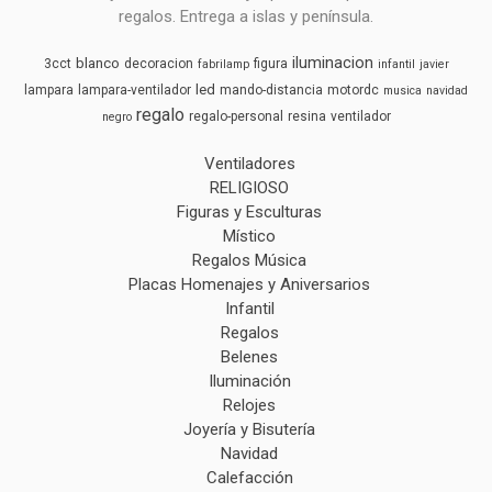
regalos. Entrega a islas y península.
iluminacion
blanco
3cct
decoracion
figura
fabrilamp
infantil
javier
led
lampara
lampara-ventilador
mando-distancia
motordc
musica
navidad
regalo
regalo-personal
resina
ventilador
negro
Ventiladores
RELIGIOSO
Figuras y Esculturas
Místico
Regalos Música
Placas Homenajes y Aniversarios
Infantil
Regalos
Belenes
Iluminación
Relojes
Joyería y Bisutería
Navidad
Calefacción