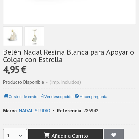
Belén Nadal Resina Blanca para Apoyar o
Colgar con Estrella
4,95 €
Producto Disponible
-
(Imp. Incluidos)
Costes de envío
Ver descripción
Hacer pregunta
Marca
:
NADAL STUDIO
•
Referencia
:
736942
Añadir a Carrito