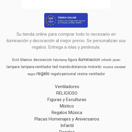
Su tienda online para comprar todo lo necesario en
iluminación y decoración al mejor precio. Se personalizan sus
regalos. Entrega a islas y península.
iluminacion
blanco
3cct
decoracion
figura
fabrilamp
infantil
javier
led
lampara
lampara-ventilador
mando-distancia
motordc
musica
navidad
regalo
regalo-personal
resina
ventilador
negro
Ventiladores
RELIGIOSO
Figuras y Esculturas
Místico
Regalos Música
Placas Homenajes y Aniversarios
Infantil
Regalos