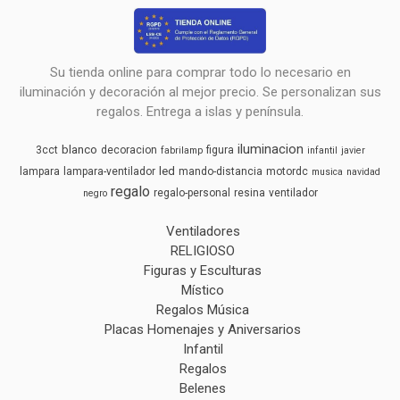
Su tienda online para comprar todo lo necesario en
iluminación y decoración al mejor precio. Se personalizan sus
regalos. Entrega a islas y península.
iluminacion
blanco
3cct
decoracion
figura
fabrilamp
infantil
javier
led
lampara
lampara-ventilador
mando-distancia
motordc
musica
navidad
regalo
regalo-personal
resina
ventilador
negro
Ventiladores
RELIGIOSO
Figuras y Esculturas
Místico
Regalos Música
Placas Homenajes y Aniversarios
Infantil
Regalos
Belenes