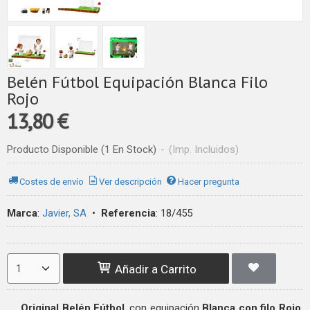
Belén Fútbol Equipación Blanca Filo
Rojo
13,80 €
Producto Disponible
(1 En Stock)
-
(Imp. Incluidos)
Costes de envío
Ver descripción
Hacer pregunta
Marca
:
Javier, SA
•
Referencia
:
18/455
Añadir a Carrito
Original Belén Fútbol
, con equipación
Blanca con filo Rojo
.