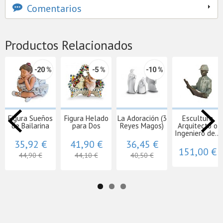
Comentarios
Productos Relacionados
-20 %
-5 %
-10 %
Figura Sueños
Figura Helado
La Adoración (3
Escultura
de Bailarina
para Dos
Reyes Magos)
Arquitecto o
Ingeniero de...
35,92 €
41,90 €
36,45 €
151,00 €
44,90 €
44,10 €
40,50 €