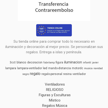
Su tienda online para comprar todo lo necesario en
iluminación y decoración al mejor precio. Se personalizan sus
regalos. Entrega a islas y península.
iluminacion
blanco
3cct
decoracion
figura
fabrilamp
infantil
javier
led
lampara
lampara-ventilador
mando-distancia
motordc
musica
navidad
regalo
regalo-personal
resina
ventilador
negro
Ventiladores
RELIGIOSO
Figuras y Esculturas
Místico
Regalos Música